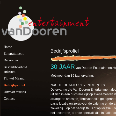
]
Home
Bedrijfsprofiel
Entertainment
Decoraties
30 JAAR
Beschikbaarheid
van Dooren Entertainment
artiesten
Met meer dan 35 jaar ervaring.
Tip v/d Maand
Bedrijfsprofiel
NUCHTERE KIJK OP EVENEMENTEN
De ervaring die Van Dooren Entertainment do
Uitvaart muziek
uit zich in een nuchtere kijk op evenementen
Contact
arrangeert artiesten, kent voor elke gelegenhe
paste locatie en zorgt voor de catering en de 
zowel bij u op het bedrijf, thuis of op locatie. St
het decoreren, is er de specialisatie in ballond