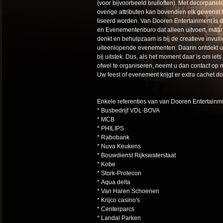
(voor bijvoorbeeld bruiloften). Met decorpanel
overige attributen kan bovendien elk gewenst
liseerd worden. Van Dooren Entertainment is 
en Evenementenburo dat alleen uitvoert, maar
denkt en behulpzaam is bij de creatieve invull
uiteenlopende evenementen. Daarin ontdekt u
bij uitstek. Dus, als het moment daar is om iets
ofwel te organiseren, neemt u dan contact op
Uw feest of evenement krijgt er extra cachet door 
Enkele referenties van van Dooren Entertainme
* Busbedrijf VDL-BOVA
* MCB
* PHILIPS
* Rabobank
* Nuva Keukens
* Bouwdienst Rijkswaterstaat
* Kobe
* Stork-Protecon
* Aqua delta
* Van Haren Schoenen
* Krijco casino's
* Centerparcs
* Landal Parken