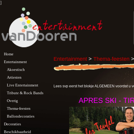
]
Home
Entertainment
>
Thema-feesten
>
Entertainment
Akoestisch
Artiesten
Live Entertainment
Lees svp eerst het blokje ALGEMEEN voordat u ve
Tribute & Rock Bands
APRES SKI - TIR
Overig
Thema-feesten
Ballondecoraties
Decoraties
Beschikbaarheid