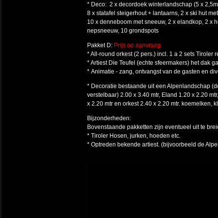
* Deco: 2 x decordoek winterlandschap (5 x 2,5
8 x statafel steigerhout + lantaarns, 2 x ski hu
10 x denneboom met sneeuw, 2 x elandk
nepsneeuw, 10 grondspots
Pakket D:
Prijs op aanvraag
* All-round orkest (2 pers.) incl. 1 a 2 sets Tiroler 
* Artiest Die Teufel (echte sfeermakers) het dak ga
* Animatie - zang, ontvangst van de gasten en di
*
Decoratie bestaande uit een Alpenlandschap (doe
verstelbaar)
2.00 x 3.40 mtr, Eland 1.20 x 2.20 mtr
x 2.20 mtr en
orkest 2.40 x 2.20 mtr. koemelken, 
Bijzonderheden:
Bovenstaande pakketten zijn eventueel uit te brei
* Tiroler Hosen, jurken, hoeden etc.
* Optreden bekende artiest. (bijvoorbeeld de Alpe