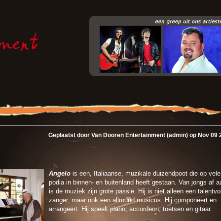
Geplaatst door Van Dooren Entertainment (admin) op Nov 09 
Angelo
is een, Italiaanse, muzikale duizendpoot die op vele
podia in binnen- en buitenland heeft gestaan. Van jongs af a
is de muziek zijn grote passie. Hij is niet alleen een talentvo
zanger, maar ook een allround musicus. Hij componeert en
arrangeert. Hij speelt piano, accordeon, toetsen en gitaar.